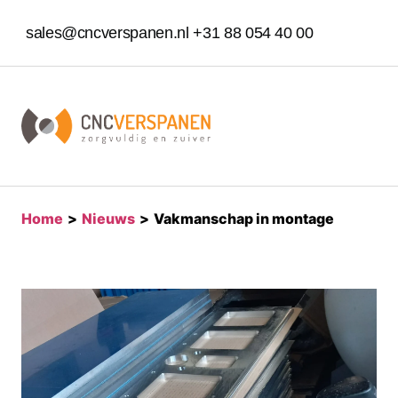
sales@cncverspanen.nl
+31 88 054 40 00
home
>
nieuws
>
vakmanschap in montage