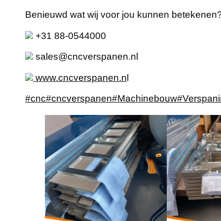
Benieuwd wat wij voor jou kunnen betekenen
+31 88-0544000
sales@cncverspanen.nl
www.cncverspanen.n
l
#cnc
#cncverspanen
#Machinebouw
#Verspan