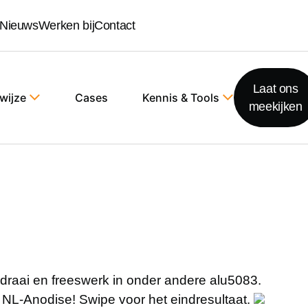
Nieuws
Werken bij
Contact
Laat ons
wijze
Cases
Kennis & Tools
meekijken
k draai en freeswerk in onder andere alu5083.
 NL-Anodise! Swipe voor het eindresultaat.