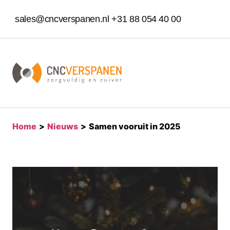
sales@cncverspanen.nl
+31 88 054 40 00
home
>
nieuws
>
samen vooruit in 2025