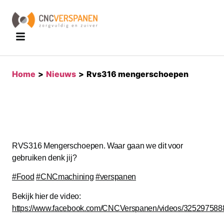
home
>
nieuws
>
rvs316 mengerschoepen
RVS316 Mengerschoepen. Waar gaan we dit voor
gebruiken denk jij?
#Food
#CNCmachining
#verspanen
Bekijk hier de video:
https://www.facebook.com/CNCVerspanen/videos/325297588