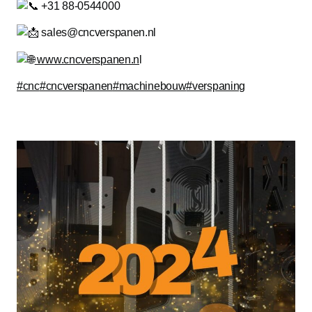
+31 88-0544000
sales@cncverspanen.nl
www.cncverspanen.n
l
#cnc
#cncverspanen
#machinebouw
#verspaning